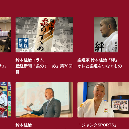
鈴木桂治コラム
柔道家 鈴木桂治『絆』
ラム
産経新聞「柔のすゝめ」第76回
オレと柔道をつなぐもの
目
鈴木桂治
「ジャンクSPORTS」