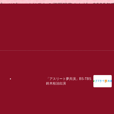
「アスリート夢共演」BS-TBS
鈴木桂治出演